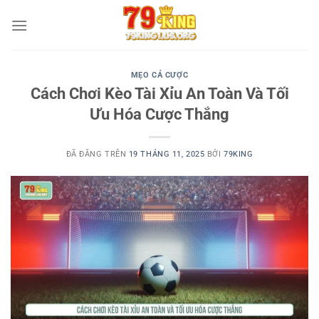
Chuyển
đến
nội
dung
MẸO CÁ CƯỢC
Cách Chơi Kèo Tài Xỉu An Toàn Và Tối
Ưu Hóa Cược Thắng
ĐÃ ĐĂNG TRÊN
19 THÁNG 11, 2025
BỞI
79KING