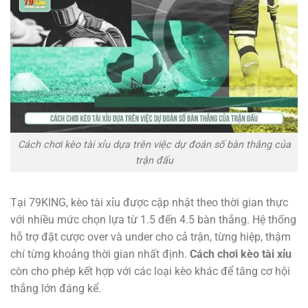
Cách chơi kèo tài xỉu dựa trên việc dự đoán số bàn thắng của
trận đấu
Tại 79KING, kèo tài xỉu được cập nhật theo thời gian thực
với nhiều mức chọn lựa từ 1.5 đến 4.5 bàn thắng. Hệ thống
hỗ trợ đặt cược over và under cho cả trận, từng hiệp, thậm
chí từng khoảng thời gian nhất định.
Cách chơi kèo tài xỉu
còn cho phép kết hợp với các loại kèo khác để tăng cơ hội
thắng lớn đáng kể.