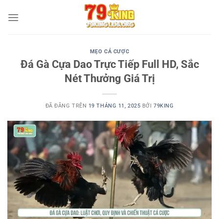
Chuyển
đến
nội
dung
MẸO CÁ CƯỢC
Đá Gà Cựa Dao Trực Tiếp Full HD, Sắc
Nét Thưởng Giá Trị
ĐÃ ĐĂNG TRÊN
19 THÁNG 11, 2025
BỞI
79KING